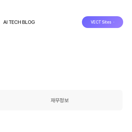
AI TECH BLOG
VECT Sites ·
재무정보