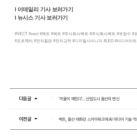
l 이데일리 기사 보러가기
l 뉴시스 기사 보러가기
#VECT
#vect
#벡트
#백트
#주식회사벡트
#주식회사백트
#유창수
#
#프로젝터
#전자칠판
#전자교탁
#디지털사이니지
#LED
#미디어아트
다음글
'겨울이 재밌다'… 산업도시 울산의 변신
이전글
벡트, 울산 태화강 스카이워크에 AI 미디어 기술 적