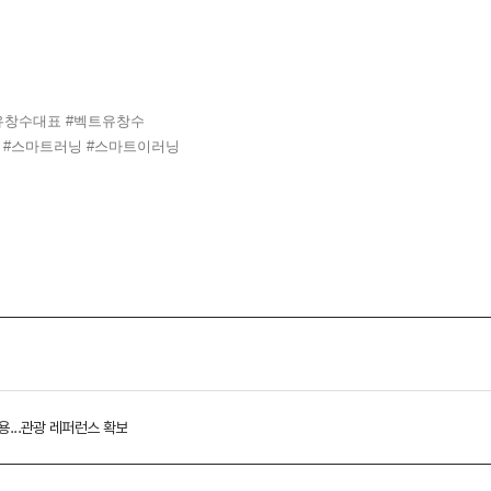
유창수대표
#벡트유창수
#스마트러닝
#스마트이러닝
용...관광 레퍼런스 확보